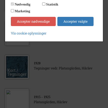
Platangården, Hårlev
Nødvendig
Statistik
Marketing
Accepter nødvendige
Accepter valgte
1908
- 1912
Vis cookie oplysninger
Platangården, Hårlev
1920
Tegninger vedr. Platangården, Hårlev
1915
- 1925
Platangården, Hårlev