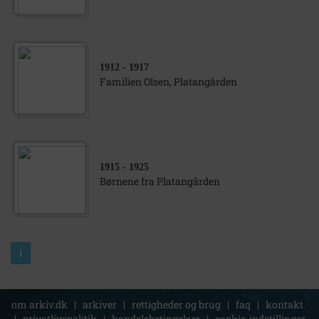
1912
- 1917
Familien Olsen, Platangården
1915
- 1925
Børnene fra Platangården
1
om arkiv.dk
|
arkiver
|
rettigheder og brug
|
faq
|
kontakt
|
privatlivspolitik
|
handelsbetingelser
|
cookie-indstillinger