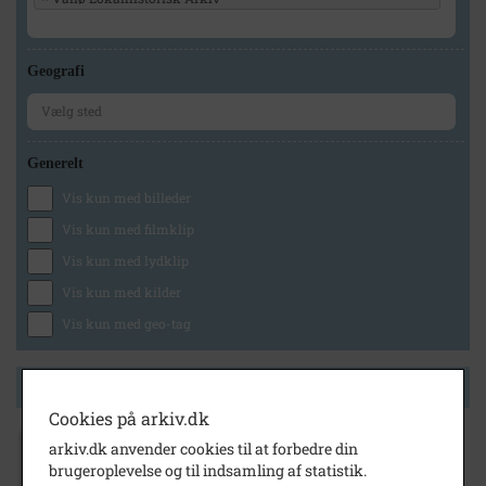
Geografi
Generelt
Vis kun med billeder
Vis kun med filmklip
Vis kun med lydklip
Vis kun med kilder
Vis kun med geo-tag
Side 1 af 1
Cookies på arkiv.dk
arkiv.dk anvender cookies til at forbedre din
1923
- 1927
brugeroplevelse og til indsamling af statistik.