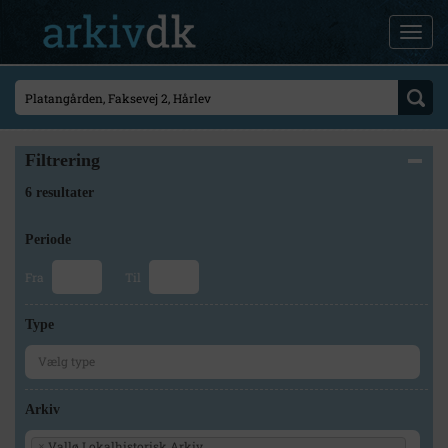
Filtrering
6 resultater
Periode
Fra
Til
Type
Arkiv
Vallø Lokalhistorisk Arkiv
×