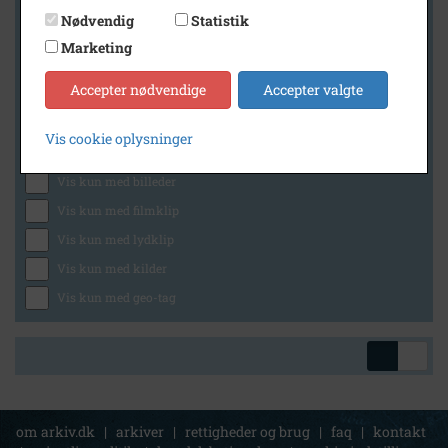
Nødvendig
Statistik
Marketing
Geografi
Accepter nødvendige
Accepter valgte
Vis cookie oplysninger
Generelt
Vis kun med billeder
Vis kun med filmklip
Vis kun med lydklip
Vis kun med kilder
Vis kun med geo-tag
om arkiv.dk
|
arkiver
|
rettigheder og brug
|
faq
|
kontakt