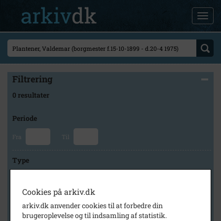
Filtrering
0 resultater
Periode
Fra
Til
Type
Cookies på arkiv.dk
Arkiv
arkiv.dk anvender cookies til at forbedre din
brugeroplevelse og til indsamling af statistik.
×
Herlev Kommunes Lokalarkiv