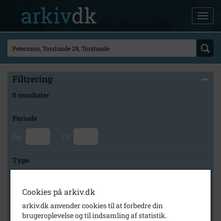
Filtrering
0 resultater
Periode
Fra
Til
Type
Cookies på arkiv.dk
Arkiv
arkiv.dk anvender cookies til at forbedre din
brugeroplevelse og til indsamling af statistik.
×
Svinninge Lokalhistoriske Arkiv