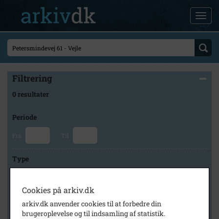
Filtrering
0 resultater
Periode
Fra
Til
Type
Cookies på arkiv.dk
Arkiv
arkiv.dk anvender cookies til at forbedre din
brugeroplevelse og til indsamling af statistik.
×
Vejle Stadsarkiv