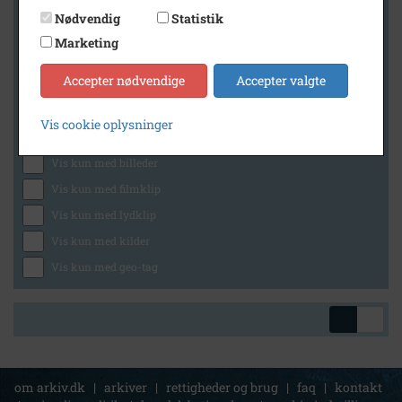
Nødvendig
Statistik
Marketing
Geografi
Accepter nødvendige
Accepter valgte
Vis cookie oplysninger
Generelt
Vis kun med billeder
Vis kun med filmklip
Vis kun med lydklip
Vis kun med kilder
Vis kun med geo-tag
om arkiv.dk
|
arkiver
|
rettigheder og brug
|
faq
|
kontakt