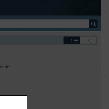
Liste
Kort
 Arkiv