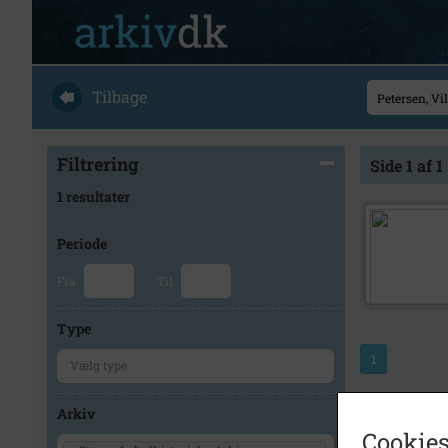
Tilbage
Filtrering
Side 1 af 1
1 resultater
Periode
Fra
Til
Type
1
Arkiv
Cookies