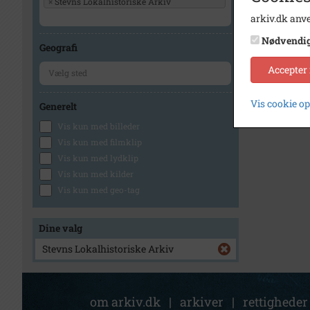
×
Stevns Lokalhistoriske Arkiv
arkiv.dk anve
Nødvendi
Geografi
Accepter
Vis cookie o
Generelt
Vis kun med billeder
Vis kun med filmklip
Vis kun med lydklip
Vis kun med kilder
Vis kun med geo-tag
Dine valg
Stevns Lokalhistoriske Arkiv
om arkiv.dk
|
arkiver
|
rettigheder