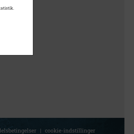
atistik.
elsbetingelser
|
cookie-indstillinger