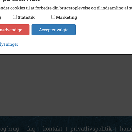
nder cookies til at forbedre din brugeroplevelse og til indsamling af st
g
Statistik
Marketing
 nødvendige
Accepter valgte
plysninger
 og brug
|
faq
|
kontakt
|
privatlivspolitik
|
hand