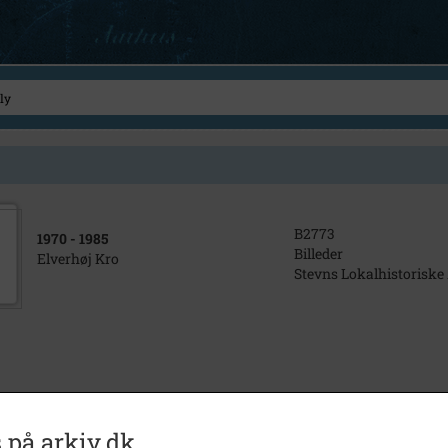
B2773
1970
- 1985
Billeder
Elverhøj Kro
Stevns Lokalhistoriske
 på arkiv.dk