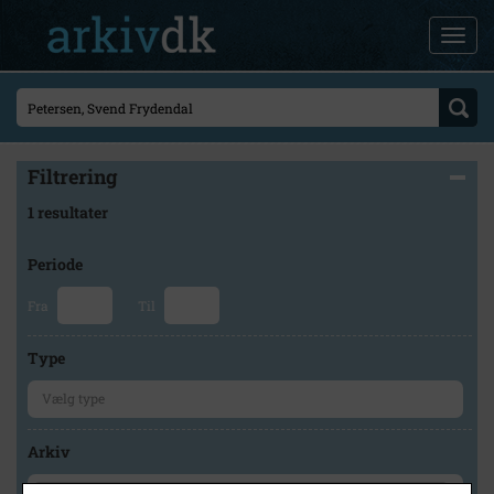
Filtrering
1 resultater
Periode
Fra
Til
Type
Arkiv
×
Holbæk-Arkiverne / Tølløse Lokalarkiv