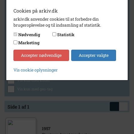
Cookies på arkiv.dk
arkiv.dk anvender cookies til at forbedre din
Geografi
brugeroplevelse og til indsamling af statistik.
Nødvendig
Statistik
Marketing
Generelt
Vis kun med billeder
Accepter nødvendige
Accepter valgte
Vis kun med filmklip
Vis cookie oplysninger
Vis kun med lydklip
Vis kun med kilder
Vis kun med geo-tag
Side 1 af 1
1957