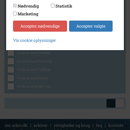
Nødvendig
Statistik
Marketing
Geografi
Accepter nødvendige
Accepter valgte
Vis cookie oplysninger
Generelt
Vis kun med billeder
Vis kun med filmklip
Vis kun med lydklip
Vis kun med kilder
Vis kun med geo-tag
om arkiv.dk
|
arkiver
|
rettigheder og brug
|
faq
|
kontakt