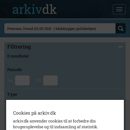
Filtrering
0 resultater
Periode
Fra
Til
Type
Cookies på arkiv.dk
Arkiv
arkiv.dk anvender cookies til at forbedre din
brugeroplevelse og til indsamling af statistik.
×
Historisk Arkiv Dragør