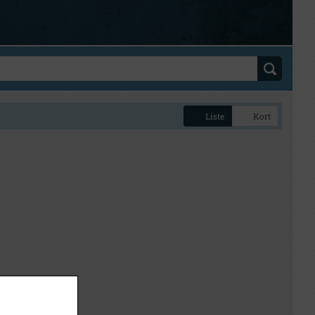
Liste
Kort