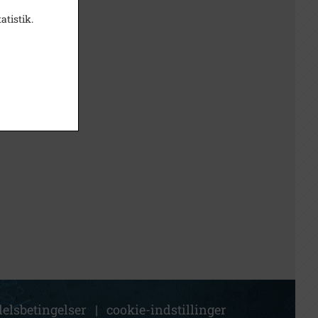
atistik.
elsbetingelser
|
cookie-indstillinger