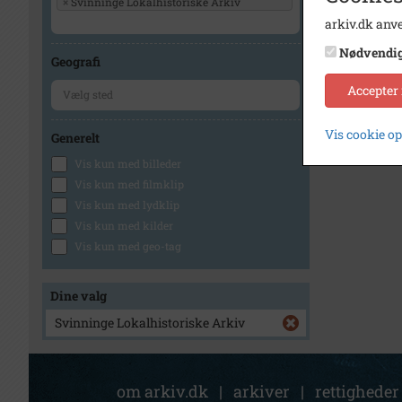
×
Svinninge Lokalhistoriske Arkiv
arkiv.dk anve
Nødvendi
Geografi
Accepter
Vis cookie o
Generelt
Vis kun med billeder
Vis kun med filmklip
Vis kun med lydklip
Vis kun med kilder
Vis kun med geo-tag
Dine valg
Svinninge Lokalhistoriske Arkiv
om arkiv.dk
|
arkiver
|
rettigheder