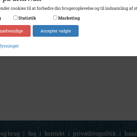
nder cookies til at forbedre din brugeroplevelse og til indsamling af st
g
Statistik
Marketing
 nødvendige
Accepter valgte
plysninger
 og brug
|
faq
|
kontakt
|
privatlivspolitik
|
hand