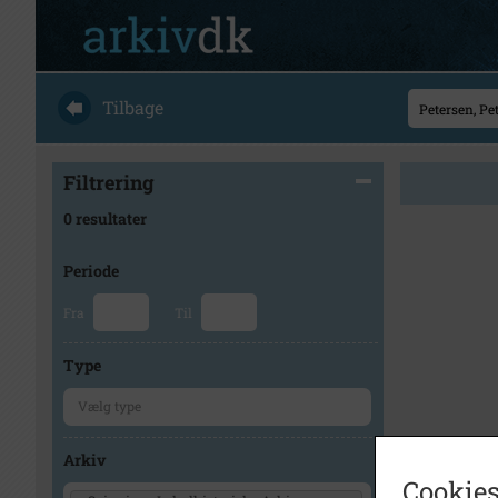
Tilbage
Filtrering
0 resultater
Periode
Fra
Til
Type
Arkiv
Cookies