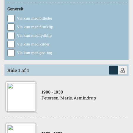
Generelt
Vis kun med billeder
Vis kun med filmklip
Vis kun med lydklip
Vis kun med kilder
Vis kun med geo-tag
Side 1 af 1
1900
- 1930
Petersen, Marie, Asmindrup