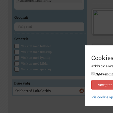
×
Odsherred Lokalarkiv
Geografi
Generelt
Vis kun med billeder
Vis kun med filmklip
Cookies
Vis kun med lydklip
Vis kun med kilder
arkiv.dk anve
Vis kun med geo-tag
Nødvendi
Dine valg
Accepter
Odsherred Lokalarkiv
Vis cookie o