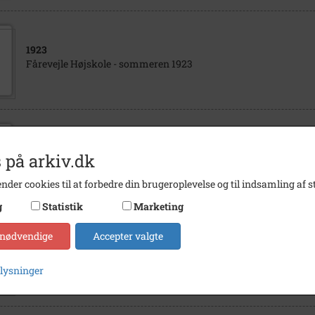
1923
Fårevejle Højskole - sommeren 1923
1943
 på arkiv.dk
Vallekilde Højskole. Elevhold. Sommerhold. -
nder cookies til at forbedre din brugeroplevelse og til indsamling af st
g
Statistik
Marketing
 nødvendige
Accepter valgte
1914
Vallekilde Højskole. Elevhold. Sommerhold. -
plysninger