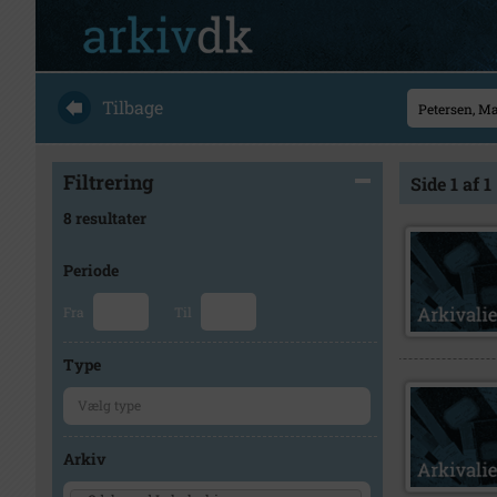
Tilbage
Filtrering
Side 1 af 1
8 resultater
Periode
Fra
Til
Type
Arkiv