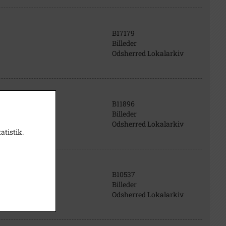
B17179
Billeder
Odsherred Lokalarkiv
B11896
Billeder
Odsherred Lokalarkiv
atistik.
B10537
Billeder
Odsherred Lokalarkiv