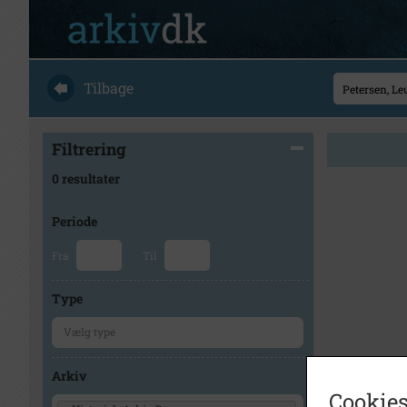
Tilbage
Filtrering
0 resultater
Periode
Fra
Til
Type
Arkiv
Cookies