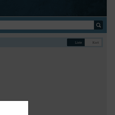
Liste
Kort