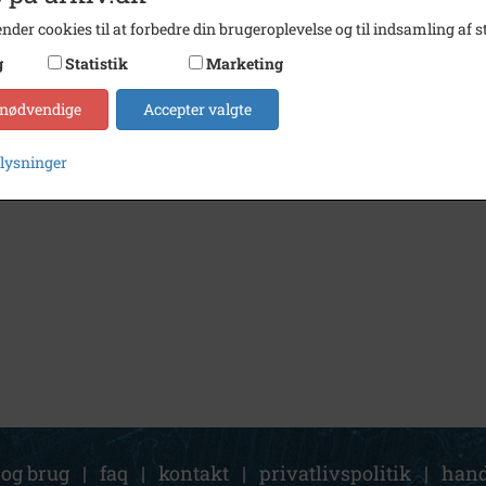
nder cookies til at forbedre din brugeroplevelse og til indsamling af st
g
Statistik
Marketing
 nødvendige
Accepter valgte
plysninger
 og brug
|
faq
|
kontakt
|
privatlivspolitik
|
hand