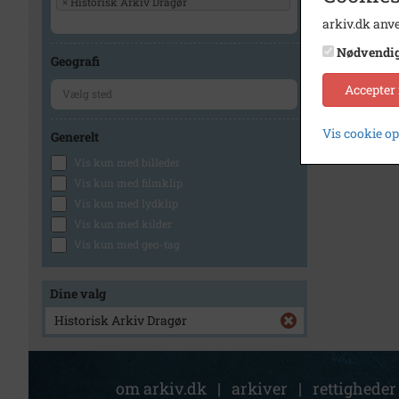
×
Historisk Arkiv Dragør
arkiv.dk anve
Nødvendi
Geografi
Accepter
Vis cookie o
Generelt
Vis kun med billeder
Vis kun med filmklip
Vis kun med lydklip
Vis kun med kilder
Vis kun med geo-tag
Dine valg
Historisk Arkiv Dragør
om arkiv.dk
|
arkiver
|
rettigheder