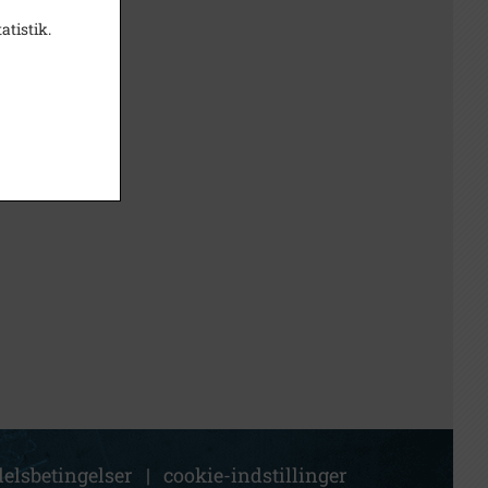
atistik.
elsbetingelser
|
cookie-indstillinger