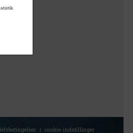
atistik.
elsbetingelser
|
cookie-indstillinger