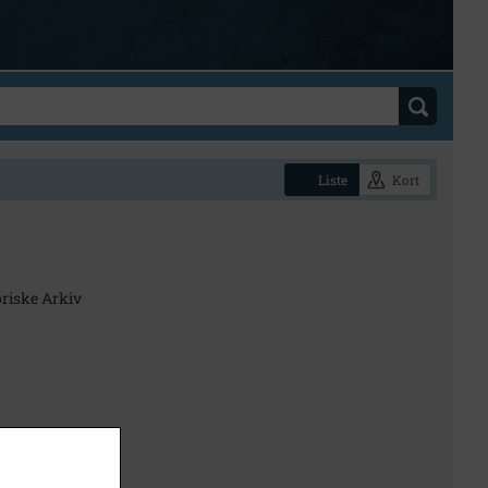
Liste
Kort
riske Arkiv