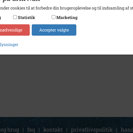
nder cookies til at forbedre din brugeroplevelse og til indsamling af st
g
Statistik
Marketing
 nødvendige
Accepter valgte
plysninger
 og brug
|
faq
|
kontakt
|
privatlivspolitik
|
hand