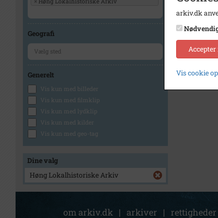
×
Høng Lokalhistoriske Arkiv
arkiv.dk anve
Nødvendi
Geografi
Accepter
Vis cookie o
Generelt
Vis kun med billeder
Vis kun med filmklip
Vis kun med lydklip
Vis kun med kilder
Vis kun med geo-tag
Dine valg
Høng Lokalhistoriske Arkiv
om arkiv.dk
|
arkiver
|
rettigheder