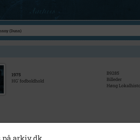
B9285
1975
Billeder
HG` fodboldhold
Høng Lokalhisto
 på arkiv.dk