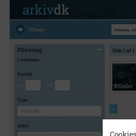
Tilbage
Filtrering
Side 1 af 1
1 resultater
Periode
Fra
Til
Type
1
Arkiv
Cookies