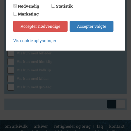
Nødvendig
Statistik
Marketing
Geografi
Accepter nødvendige
Accepter valgte
Vis cookie oplysninger
Generelt
Vis kun med billeder
Vis kun med filmklip
Vis kun med lydklip
Vis kun med kilder
Vis kun med geo-tag
om arkiv.dk
|
arkiver
|
rettigheder og brug
|
faq
|
kontakt