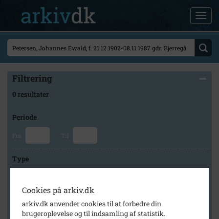
Filtrering
0 resultater
Periode
Fra
Til
Type
Cookies på arkiv.dk
Arkiv
arkiv.dk anvender cookies til at forbedre din
brugeroplevelse og til indsamling af statistik.
×
Svinninge Lokalhistoriske Arkiv