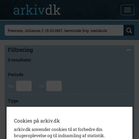
Filtrering
0 resultater
Periode
Fra
Til
Type
Cookies på arkiv.dk
Arkiv
arkiv.dk anvender cookies til at forbedre din
brugeroplevelse og til indsamling af statistik.
×
Svinninge Lokalhistoriske Arkiv