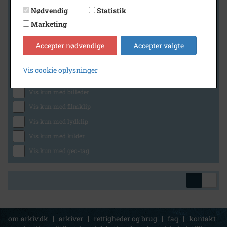
Nødvendig
Statistik
Marketing
Geografi
Accepter nødvendige
Accepter valgte
Vis cookie oplysninger
Generelt
Vis kun med billeder
Vis kun med filmklip
Vis kun med lydklip
Vis kun med kilder
Vis kun med geo-tag
om arkiv.dk
|
arkiver
|
rettigheder og brug
|
faq
|
kontakt