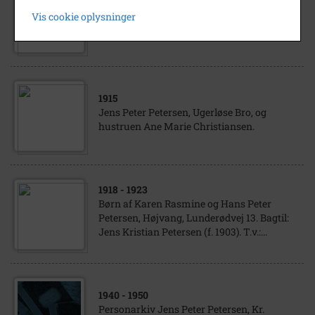
Ida Johanne Bothilde Petersen, datter fra
Vis cookie oplysninger
Grønlænderhuset med sin far Jens Peter
Pedersen
1915
Jens Peter Petersen, Ugerløse Bro, og
hustruen Ane Marie Christiansen.
1918
- 1923
Børn af Karen Rasmine og Hans Peter
Petersen, Højvang, Lunderødvej 13. Bagtil:
Jens Kristian Petersen (f. 1903). T.v.:...
1940
- 1950
Personarkiv Jens Peter Petersen, Kr.