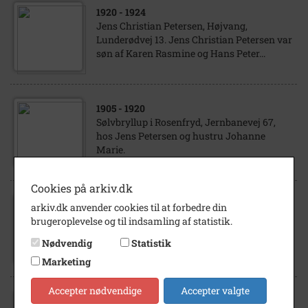
1920
- 1924
Jens Christian Petersen, Højvang,
Lunderødvej 13. Jens Christian Petersen var
søn af Karen Rasmine og Hans Peter...
1905
- 1920
Sølvbryllup i Rosenfryd, Jernbanevej 67,
hos Jens Petersen og hustru Johanne
Marie.
Cookies på arkiv.dk
1928
- 1933
arkiv.dk anvender cookies til at forbedre din
Kvarmløsefolk på udflugt til Vejrhøj Bagtil
brugeroplevelse og til indsamling af statistik.
fra v.: Oluf Olsen, Hjertebjerggården Jens
Nødvendig
Statistik
Olsen, Grangårdenggården Vilhelm...
Marketing
Accepter nødvendige
Accepter valgte
1920
- 1930