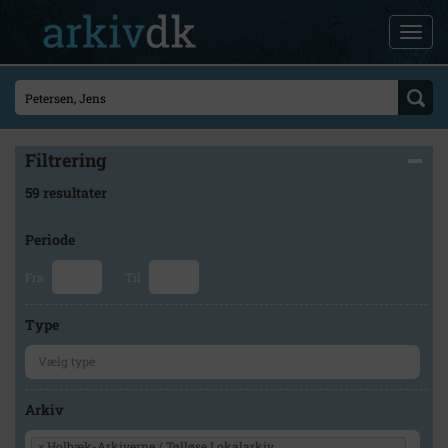
Filtrering
59 resultater
Periode
Fra
Til
Type
Arkiv
×
Holbæk-Arkiverne / Tølløse Lokalarkiv