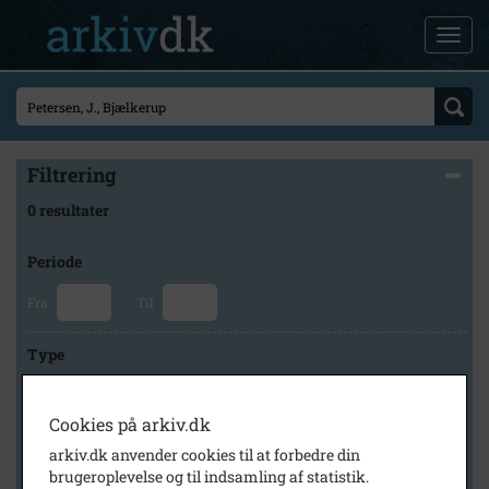
Filtrering
0 resultater
Periode
Fra
Til
Type
Cookies på arkiv.dk
Arkiv
arkiv.dk anvender cookies til at forbedre din
brugeroplevelse og til indsamling af statistik.
×
Stevns Lokalhistoriske Arkiv