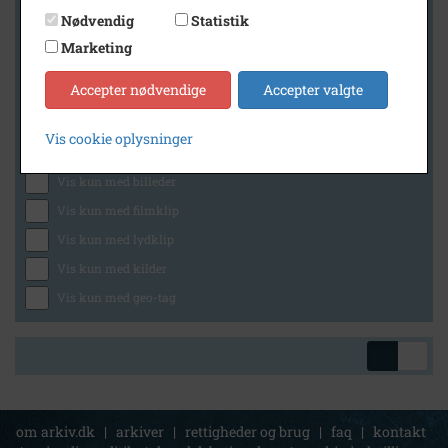
Nødvendig
Statistik
Marketing
Geografi
Accepter nødvendige
Accepter valgte
Vis cookie oplysninger
Generelt
Vis kun med billeder
Vis kun med filmklip
Vis kun med lydklip
Vis kun med kilder
Vis kun med geo-tag
om arkiv.dk
|
arkiver
|
rettigheder og brug
|
faq
|
kontakt