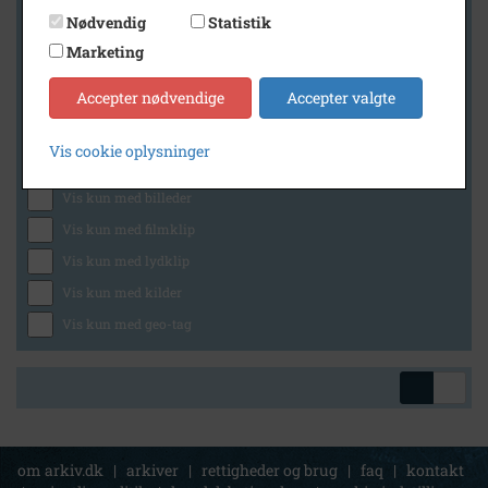
Nødvendig
Statistik
Marketing
Geografi
Accepter nødvendige
Accepter valgte
Vis cookie oplysninger
Generelt
Vis kun med billeder
Vis kun med filmklip
Vis kun med lydklip
Vis kun med kilder
Vis kun med geo-tag
om arkiv.dk
|
arkiver
|
rettigheder og brug
|
faq
|
kontakt