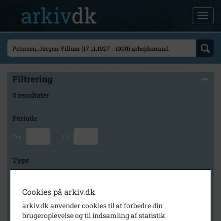
Filtrering
0 resultater
Periode
Fra
Til
Type
Cookies på arkiv.dk
Arkiv
arkiv.dk anvender cookies til at forbedre din
brugeroplevelse og til indsamling af statistik.
×
Historisk Arkiv Dragør