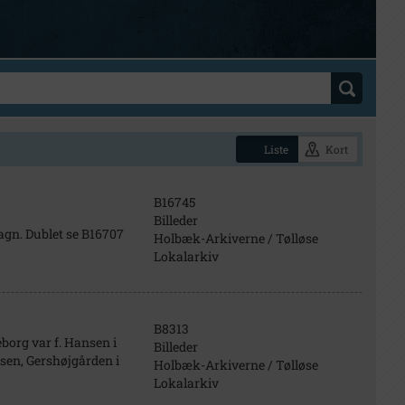
Liste
Kort
B16745
Billeder
agn. Dublet se B16707
Holbæk-Arkiverne / Tølløse
Lokalarkiv
B8313
borg var f. Hansen i
Billeder
rsen, Gershøjgården i
Holbæk-Arkiverne / Tølløse
Lokalarkiv