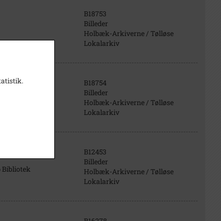
B18753
Billeder
Holbæk-Arkiverne / Tølløse
Lokalarkiv
atistik.
B18754
Billeder
Holbæk-Arkiverne / Tølløse
Lokalarkiv
B12453
Billeder
 Bibliotek
Holbæk-Arkiverne / Tølløse
Lokalarkiv
B16278