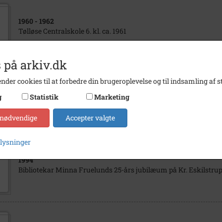
1960
- 1962
Tølløse Centralskole 6. kl. ca. 1961
 på arkiv.dk
nder cookies til at forbedre din brugeroplevelse og til indsamling af st
1962
g
Statistik
Marketing
Elever Tølløse Centralskole 7. kl. 1962
 nødvendige
Accepter valgte
plysninger
1994
Bibliotekar Minna Fruelunds 25-års jubilæum på Kr. Eskilstrup