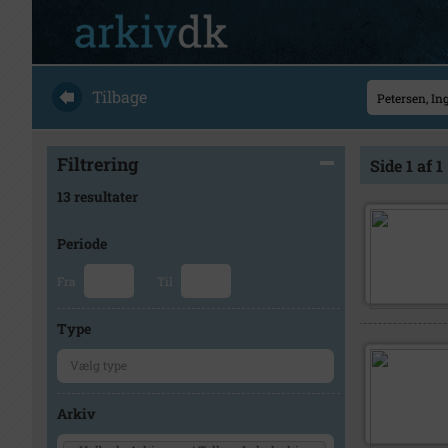
Tilbage
Filtrering
Side 1 af 1
13 resultater
Periode
Fra
Til
Type
Arkiv