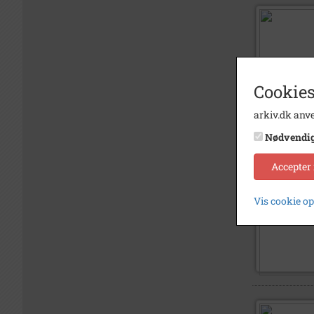
Cookies
arkiv.dk anve
Nødvendi
Accepter
Vis cookie o