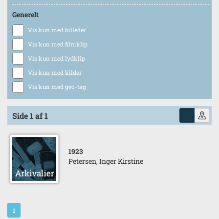
Generelt
Vis kun med billeder
Vis kun med filmklip
Vis kun med lydklip
Vis kun med kilder
Vis kun med geo-tag
Side 1 af 1
1923
Petersen, Inger Kirstine
1