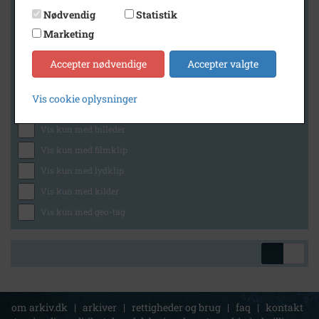
Nødvendig
Statistik
Marketing
Geografi
Accepter nødvendige
Accepter valgte
Vis cookie oplysninger
Generelt
Vis kun med billeder
Vis kun med filmklip
Vis kun med lydklip
Vis kun med kilder
Vis kun med geo-tag
om arkiv.dk
|
arkiver
|
rettigheder og brug
|
faq
|
kontakt