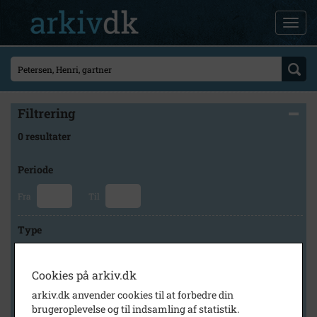
Filtrering
0 resultater
Periode
Fra
Til
Type
Cookies på arkiv.dk
Arkiv
arkiv.dk anvender cookies til at forbedre din
brugeroplevelse og til indsamling af statistik.
×
Kalundborg Lokalarkiv