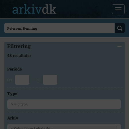
Filtrering
48 resultater
Periode
Fra
Til
Type
Arkiv
×
Kalundborg Lokalarkiv