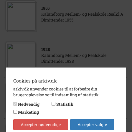
1955
Kalundborg Mellem- og Realskole Realkl.A
Dimittender 1955
1928
Kalundborg Mellem- og Realskole
Dimittender 1928
Cookies på arkiv.dk
arkiv.dk anvender cookies til at forbedre din
1963
brugeroplevelse og til indsamling af statistik.
Kalundborg Gymnasium Realister RA 1963
Nødvendig
Statistik
Marketing
Accepter nødvendige
Accepter valgte