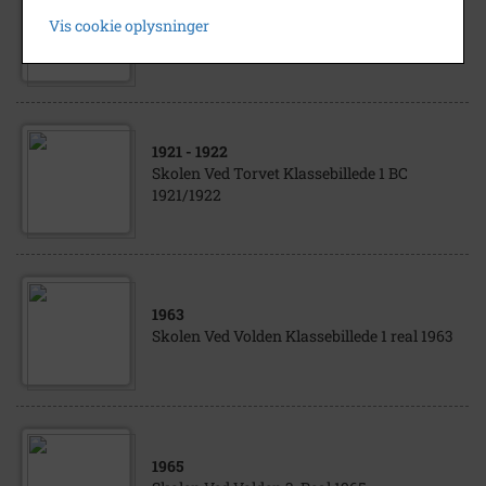
1951
Vis cookie oplysninger
Skolen Ved Torvet Afgangsklasse 3m 1951
1921
- 1922
Skolen Ved Torvet Klassebillede 1 BC
1921/1922
1963
Skolen Ved Volden Klassebillede 1 real 1963
1965