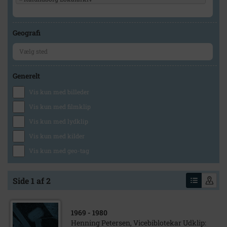
Geografi
Generelt
Vis kun med billeder
Vis kun med filmklip
Vis kun med lydklip
Vis kun med kilder
Vis kun med geo-tag
Side 1 af 2
1969
- 1980
Henning Petersen, Vicebiblotekar Udklip: