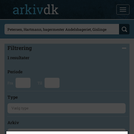
Filtrering
1 resultater
Periode
Fra
Til
Type
Arkiv
×
Svinninge Lokalhistoriske Arkiv