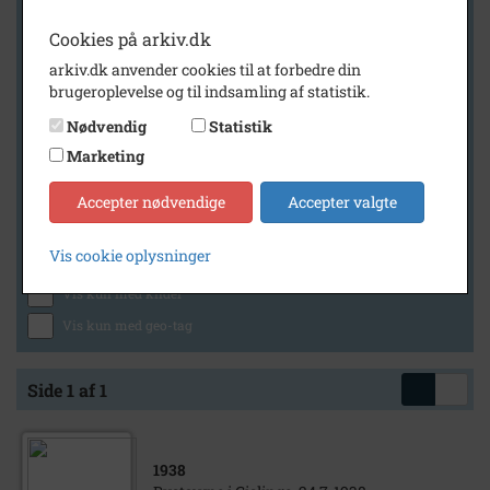
Cookies på arkiv.dk
arkiv.dk anvender cookies til at forbedre din
Geografi
brugeroplevelse og til indsamling af statistik.
Nødvendig
Statistik
Marketing
Generelt
Vis kun med billeder
Accepter nødvendige
Accepter valgte
Vis kun med filmklip
Vis cookie oplysninger
Vis kun med lydklip
Vis kun med kilder
Vis kun med geo-tag
Side 1 af 1
1938