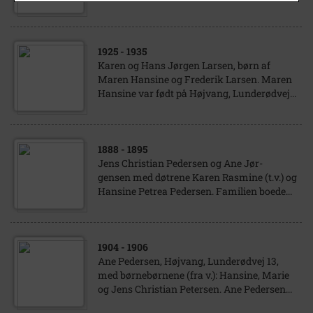
1925
- 1935
Karen og Hans Jørgen Larsen, børn af
Maren Hansine og Frederik Larsen. Maren
Hansine var født på Højvang, Lunderødvej...
1888
- 1895
Jens Christian Pedersen og Ane Jør-
gensen med døtrene Karen Rasmine (t.v.) og
Hansine Petrea Pedersen. Familien boede...
1904
- 1906
Ane Pedersen, Højvang, Lunderødvej 13,
med børnebørnene (fra v.): Hansine, Marie
og Jens Christian Petersen. Ane Pedersen...