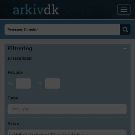
Filtrering
10 resultater
Periode
Fra
Til
Type
Arkiv
×
Holbæk-Arkiverne / Tølløse Lokalarkiv