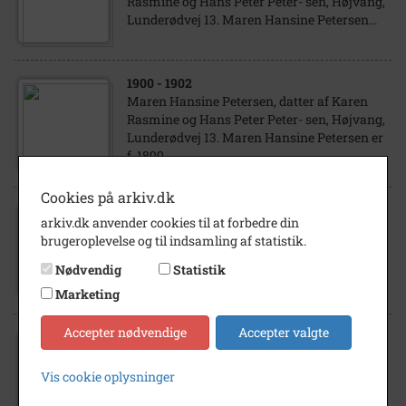
Rasmine og Hans Peter Peter- sen, Højvang,
Lunderødvej 13. Maren Hansine Petersen...
1900
- 1902
Maren Hansine Petersen, datter af Karen
Rasmine og Hans Peter Peter- sen, Højvang,
Lunderødvej 13. Maren Hansine Petersen er
f. 1899.
Cookies på arkiv.dk
1913
- 1914
arkiv.dk anvender cookies til at forbedre din
Maren Hansine Petersen, kaldet Han- sine
brugeroplevelse og til indsamling af statistik.
og ældste datter af Karen Ras- mine og
Nødvendig
Statistik
Hans Peter Petersen, Høj- vang...
Marketing
Accepter nødvendige
Accepter valgte
1918
- 1923
Børn af Karen Rasmine og Hans Peter
Vis cookie oplysninger
Petersen, Højvang, Lunderødvej 13. Bagtil:
Jens Kristian Petersen (f. 1903). T.v.:...