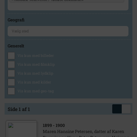
Geografi
Generelt
Vis kun med billeder
Vis kun med filmklip
Vis kun med lydklip
Vis kun med kilder
Vis kun med geo-tag
Side 1 af 1
1899
- 1900
Maren Hansine Petersen, datter af Karen