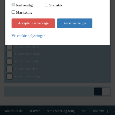
Nødvendig
Statistik
Marketing
Geografi
Accepter nødvendige
Accepter valgte
Vis cookie oplysninger
Generelt
Vis kun med billeder
Vis kun med filmklip
Vis kun med lydklip
Vis kun med kilder
Vis kun med geo-tag
om arkiv.dk
|
arkiver
|
rettigheder og brug
|
faq
|
kontakt
|