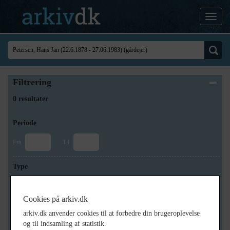
Filtrering
0 resultater
Periode
Fra
Til
Type
Cookies på arkiv.dk
Arkiv
arkiv.dk anvender cookies til at forbedre din brugeroplevelse
og til indsamling af statistik.
×
Historisk Arkiv Dragør