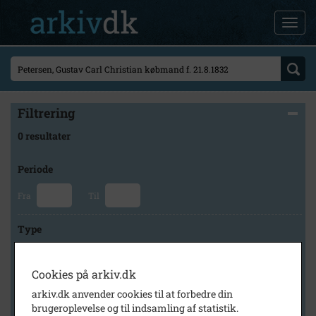
Filtrering
0 resultater
Periode
Fra
Til
Type
Cookies på arkiv.dk
Arkiv
arkiv.dk anvender cookies til at forbedre din
brugeroplevelse og til indsamling af statistik.
×
Slagelse Stads- og Lokalarkiv