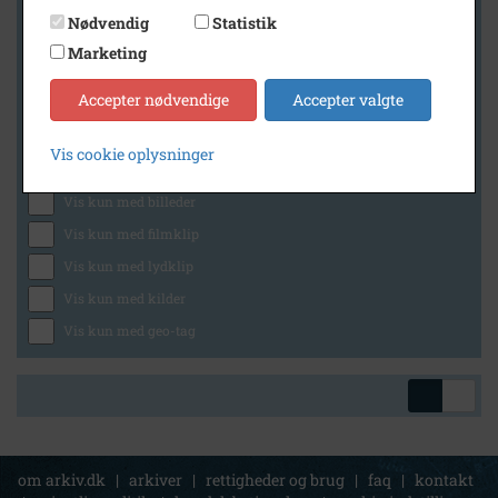
Nødvendig
Statistik
Marketing
Geografi
Accepter nødvendige
Accepter valgte
Vis cookie oplysninger
Generelt
Vis kun med billeder
Vis kun med filmklip
Vis kun med lydklip
Vis kun med kilder
Vis kun med geo-tag
om arkiv.dk
|
arkiver
|
rettigheder og brug
|
faq
|
kontakt