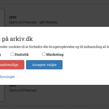
1890
Gjertrud Petersen - gift Nielsen
 på arkiv.dk
nder cookies til at forbedre din brugeroplevelse og til indsamling af st
1902
g
Statistik
Marketing
Alfred Lauritz Nicolai Nielsen og Gjertrud Petersen
 nødvendige
Accepter valgte
plysninger
1885
Gjertrud Petersen