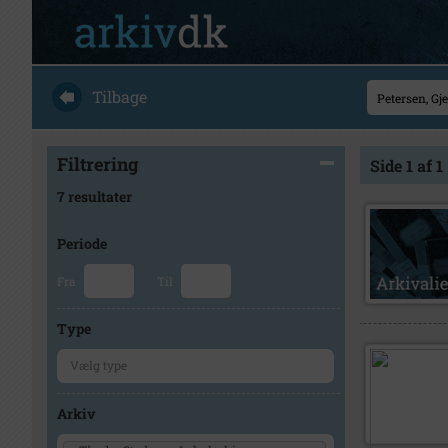
Tilbage
Filtrering
Side 1 af 1
7 resultater
Periode
Fra
Til
Type
Arkiv