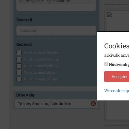
×
Tårnby Stads- og Lokalarkiv
Geografi
Cookies
Generelt
Vis kun med billeder
arkiv.dk anve
Vis kun med filmklip
Nødvendi
Vis kun med lydklip
Vis kun med kilder
Accepter
Vis kun med geo-tag
Vis cookie o
Dine valg
Tårnby Stads- og Lokalarkiv