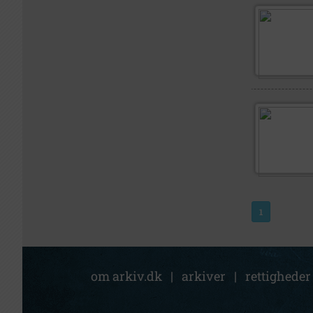
1
om arkiv.dk
|
arkiver
|
rettigheder