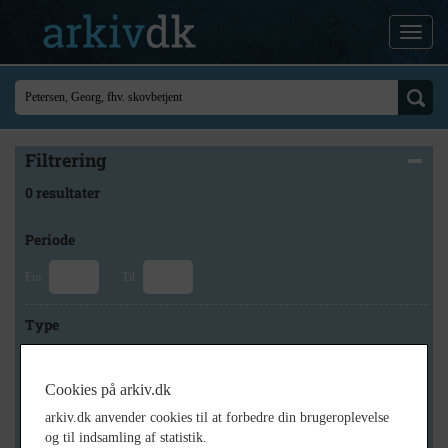
Filtrering
0 resultater
Periode
Fra
Til
Type
Cookies på arkiv.dk
Arkiv
arkiv.dk anvender cookies til at forbedre din brugeroplevelse
og til indsamling af statistik.
×
Lokalarkivet Alsønderup -Tjæreby