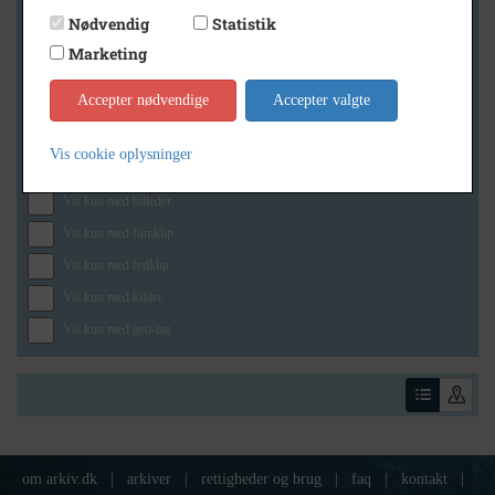
Nødvendig
Statistik
Marketing
Geografi
Accepter nødvendige
Accepter valgte
Vis cookie oplysninger
Generelt
Vis kun med billeder
Vis kun med filmklip
Vis kun med lydklip
Vis kun med kilder
Vis kun med geo-tag
om arkiv.dk
|
arkiver
|
rettigheder og brug
|
faq
|
kontakt
|