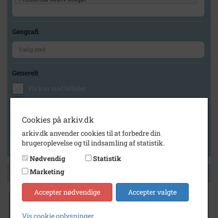
Geografi
Generelt
Vis kun med billeder
Vis kun med filmklip
Vis kun med lydklip
Cookies på arkiv.dk
Vis kun med kilder
arkiv.dk anvender cookies til at forbedre din
brugeroplevelse og til indsamling af statistik.
Vis kun med geo-tag
Nødvendig
Statistik
Marketing
Side 1 af 1
Accepter nødvendige
Accepter valgte
1902
- 1910
Vis cookie oplysninger