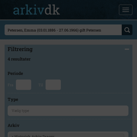
Filtrering
4 resultater
Periode
Fra
Til
Type
Arkiv
×
Historisk Arkiv Dragør