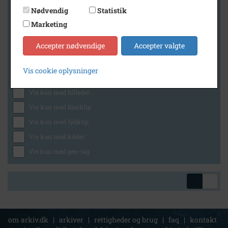
Nødvendig
Statistik
Marketing
Geografi
Accepter nødvendige
Accepter valgte
Vis cookie oplysninger
Generelt
Vis kun med billeder
Vis kun med filmklip
Vis kun med lydklip
Vis kun med kilder
Vis kun med geo-tag
om arkiv.dk
|
arkiver
|
rettigheder og brug
|
faq
|
kontakt