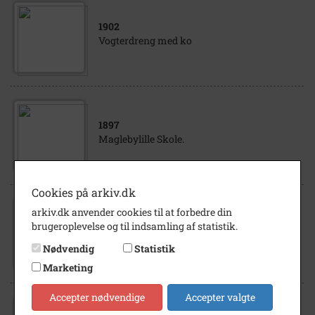
1902
Vogterdreng med ko
1897
Maglebylille Skole.
Cookies på arkiv.dk
arkiv.dk anvender cookies til at forbedre din
1930
brugeroplevelse og til indsamling af statistik.
Vejarbejde i Tårnby Kommune - syv mand i
gang med Colas
Nødvendig
Statistik
Marketing
Accepter nødvendige
Accepter valgte