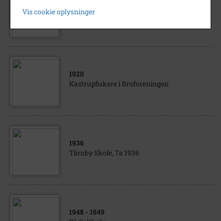
1903
Vis cookie oplysninger
Dilettantforestilling på Kastruplund
1920
Kastrupfiskere i Broforeningen
1936
Tårnby Skole, 7a 1936
1948
- 1949