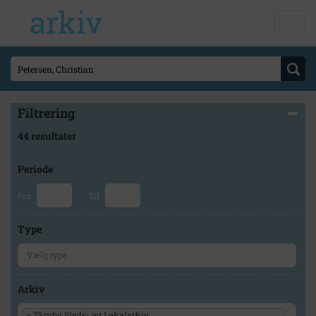
Filtrering
44 resultater
Periode
Fra
Til
Type
Arkiv
×
Tårnby Stads- og Lokalarkiv