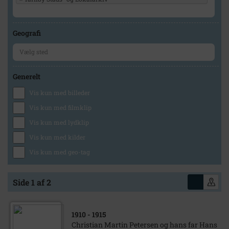
Geografi
Generelt
Vis kun med billeder
Vis kun med filmklip
Vis kun med lydklip
Vis kun med kilder
Vis kun med geo-tag
Side 1 af 2
1910
- 1915
Christian Martin Petersen og hans far Hans