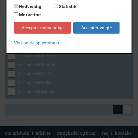
Nødvendig
Statistik
Marketing
Geografi
Accepter nødvendige
Accepter valgte
Vis cookie oplysninger
Generelt
Vis kun med billeder
Vis kun med filmklip
Vis kun med lydklip
Vis kun med kilder
Vis kun med geo-tag
om arkiv.dk
|
arkiver
|
rettigheder og brug
|
faq
|
kontakt