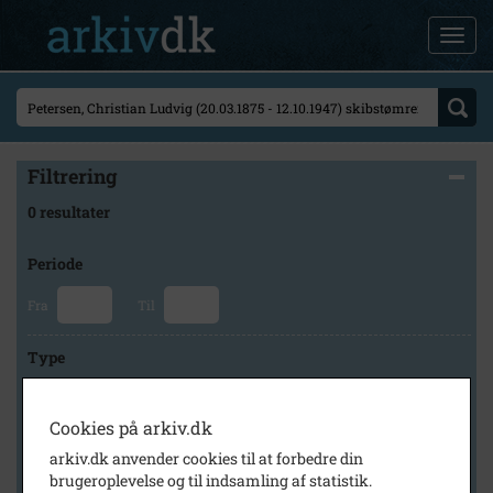
Filtrering
0 resultater
Periode
Fra
Til
Type
Cookies på arkiv.dk
Arkiv
arkiv.dk anvender cookies til at forbedre din
brugeroplevelse og til indsamling af statistik.
×
Historisk Arkiv Dragør