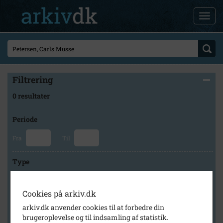
Filtrering
0 resultater
Periode
Fra
Til
Type
Cookies på arkiv.dk
Arkiv
arkiv.dk anvender cookies til at forbedre din
brugeroplevelse og til indsamling af statistik.
×
Kalundborg Lokalarkiv