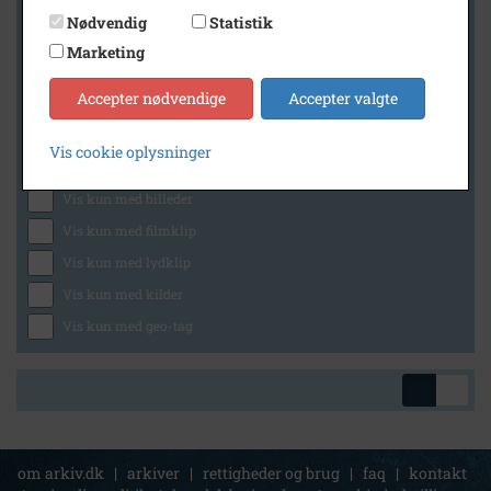
Nødvendig
Statistik
Marketing
Geografi
Accepter nødvendige
Accepter valgte
Vis cookie oplysninger
Generelt
Vis kun med billeder
Vis kun med filmklip
Vis kun med lydklip
Vis kun med kilder
Vis kun med geo-tag
om arkiv.dk
|
arkiver
|
rettigheder og brug
|
faq
|
kontakt