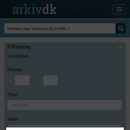
Filtrering
1 resultater
Periode
Fra
Til
Type
Arkiv
×
Historisk Arkiv Dragør