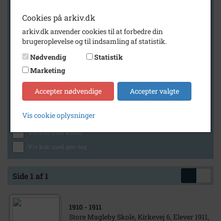
Cookies på arkiv.dk
arkiv.dk anvender cookies til at forbedre din
Geografi
brugeroplevelse og til indsamling af statistik.
Nødvendig
Statistik
Marketing
Generelt
Vis kun med billeder
Accepter nødvendige
Accepter valgte
Vis kun med filmklip
Vis cookie oplysninger
Vis kun med lydklip
Vis kun med kilder
Vis kun med geo-tag
Side 1 af 1
1910
- 1911
Store Magleby Skole, Kirkevej 6, Elever 1911,