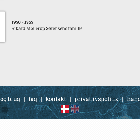
1950
- 1955
Rikard Mollerup Sørensens familie
 og brug
|
faq
|
kontakt
|
privatlivspolitik
|
hand