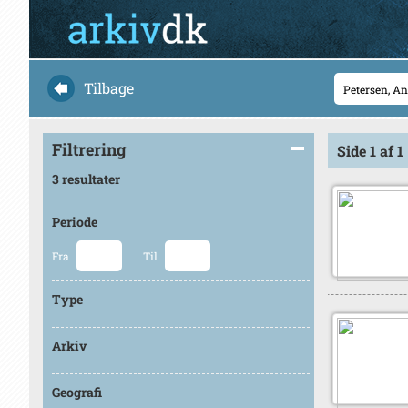
Tilbage
Filtrering
Side 1 af 1
3 resultater
Periode
Fra
Til
Type
Arkiv
Geografi