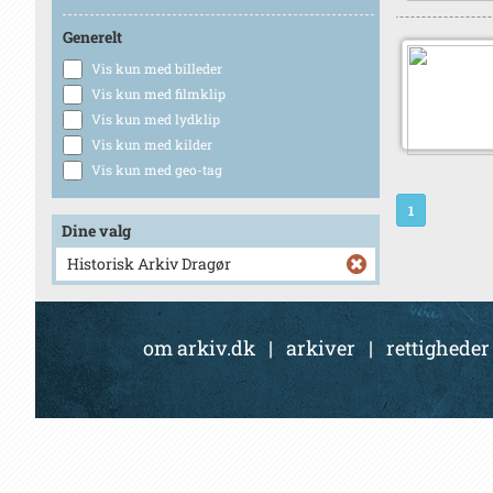
Generelt
Vis kun med billeder
Vis kun med filmklip
Vis kun med lydklip
Vis kun med kilder
Vis kun med geo-tag
1
Dine valg
Historisk Arkiv Dragør
om arkiv.dk
|
arkiver
|
rettigheder