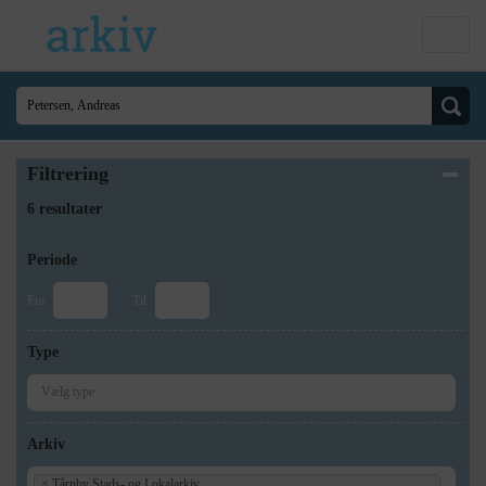
Filtrering
6 resultater
Periode
Fra
Til
Type
Arkiv
×
Tårnby Stads- og Lokalarkiv