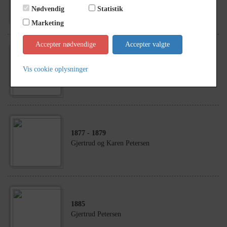
Petersen, Andreas
Nødvendig
Statistik
Marketing
Accepter nødvendige
Accepter valgte
1905
- 1915
Andreas Petersen og hans kone Johanne samt
Vis cookie oplysninger
deres døtre Gjertrud og Karen
1877
- 1879
Gjertrud og Karen Petersen
1885
Gjertrud Petersen