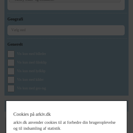
Geografi
Generelt
Vis kun med billeder
Vis kun med filmklip
Vis kun med lydklip
Vis kun med kilder
Vis kun med geo-tag
Side 1 af 1
Cookies på arkiv.dk
arkiv.dk anvender cookies til at forbedre din brugeroplevelse
1890
og til indsamling af statistik.