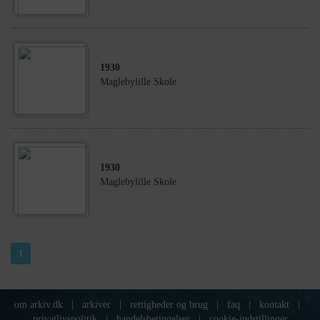
1930
Maglebylille Skole
1930
Maglebylille Skole
1
om arkiv.dk
|
arkiver
|
rettigheder og brug
|
faq
|
kontakt
|
privatlivspolitik
|
handelsbetingelser
|
cookie-indstillinger