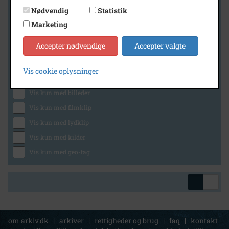
Nødvendig
Statistik
Marketing
Geografi
Accepter nødvendige
Accepter valgte
Vis cookie oplysninger
Generelt
Vis kun med billeder
Vis kun med filmklip
Vis kun med lydklip
Vis kun med kilder
Vis kun med geo-tag
om arkiv.dk
|
arkiver
|
rettigheder og brug
|
faq
|
kontakt