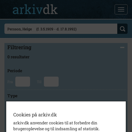
Filtrering
0 resultater
Periode
Fra
Til
Type
Cookies på arkiv.dk
Arkiv
arkiv.dk anvender cookies til at forbedre din
brugeroplevelse og til indsamling af statistik.
×
Herlev Kommunes Lokalarkiv