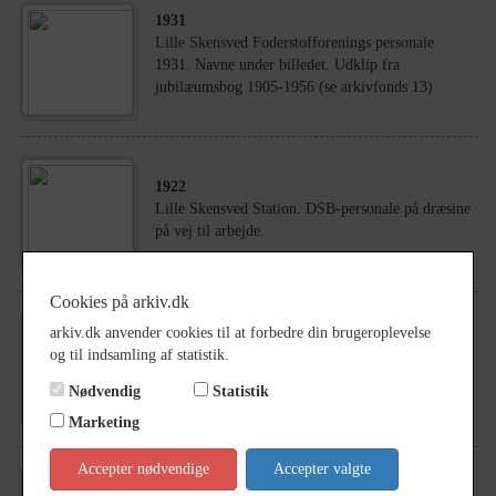
1931
Lille Skensved Foderstofforenings personale
1931. Navne under billedet. Udklip fra
jubilæumsbog 1905-1956 (se arkivfonds 13)
1922
Lille Skensved Station. DSB-personale på dræsine
på vej til arbejde.
Cookies på arkiv.dk
arkiv.dk anvender cookies til at forbedre din brugeroplevelse
1992
og til indsamling af statistik.
DK Tanken Hjørnegårdsvej 1 matr.nr. 3ay, Ll.
Skensved
Nødvendig
Statistik
Marketing
Accepter nødvendige
Accepter valgte
1960
- 1961