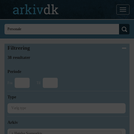
Filtrering
38 resultater
Periode
Fra
Til
Type
Arkiv
×
Højelse Sognearkiv