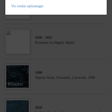
Personale i Lille Skensved Brugsforening Fra
Vis cookie oplysninger
venstre: Marie Hansen, 1.kommis, Jens Larsen,
kommis Jytte Kasper, " Siddende fra venstre:...
1930
- 1935
Personale fra Bøgely Mejeri
1990
Højelse Skole, Personale, Lærerstab, 1990
2020