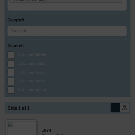
Geografi
Generelt
Vis kun med billeder
Vis kun med filmklip
Vis kun med lydklip
Vis kun med kilder
Vis kun med geo-tag
Side 1 af 1
1974