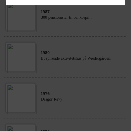
1987
300 pensionister til bankospil .
1989
Et spirende aktivitetshus på Wiedergården.
1976
Dragør Revy