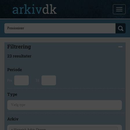
Filtrering
23 resultater
Periode
Fra
Til
Type
Arkiv
×
Historisk Arkiv Dragør