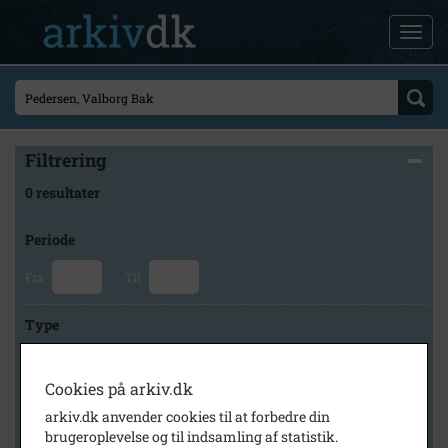
Filtrering
0 resultater
Periode
Fra
Til
Type
Cookies på arkiv.dk
Arkiv
arkiv.dk anvender cookies til at forbedre din
brugeroplevelse og til indsamling af statistik.
×
Faxe Kommunes Arkiver