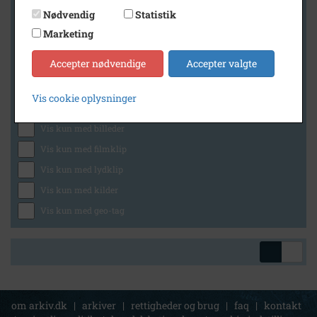
Nødvendig
Statistik
Marketing
Geografi
Accepter nødvendige
Accepter valgte
Vis cookie oplysninger
Generelt
Vis kun med billeder
Vis kun med filmklip
Vis kun med lydklip
Vis kun med kilder
Vis kun med geo-tag
om arkiv.dk
|
arkiver
|
rettigheder og brug
|
faq
|
kontakt