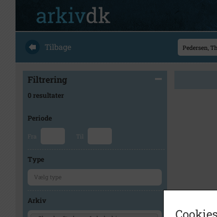
Tilbage
Filtrering
0 resultater
Periode
Fra
Til
Type
Arkiv
Cookies