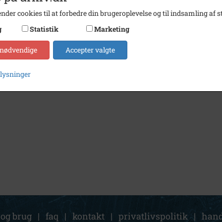
nder cookies til at forbedre din brugeroplevelse og til indsamling af st
g
Statistik
Marketing
 nødvendige
Accepter valgte
plysninger
 og brug
|
faq
|
kontakt
|
privatlivspolitik
|
hand