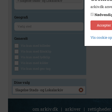
×
Slagelse Stads- og Lokalarkiv
arkiv.dk anve
Nødvendi
Geografi
Accepter
Vis cookie o
Generelt
Vis kun med billeder
Vis kun med filmklip
Vis kun med lydklip
Vis kun med kilder
Vis kun med geo-tag
Dine valg
Slagelse Stads- og Lokalarkiv
om arkiv.dk
|
arkiver
|
rettigheder