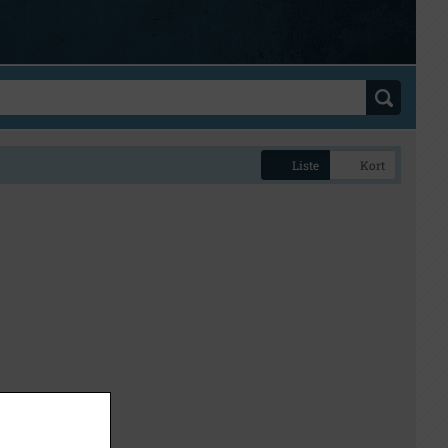
Liste
Kort