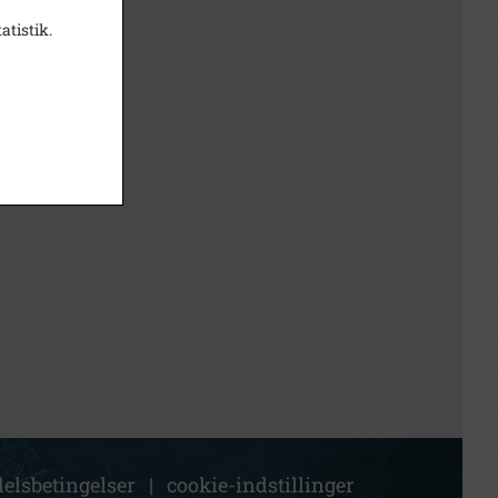
atistik.
elsbetingelser
|
cookie-indstillinger