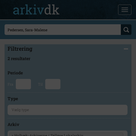
Filtrering
2 resultater
Periode
Fra
Til
Type
Arkiv
×
Holbæk-Arkiverne / Tølløse Lokalarkiv