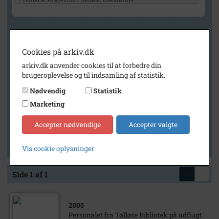
Geografi
Cookies på arkiv.dk
arkiv.dk anvender cookies til at forbedre din
Generelt
brugeroplevelse og til indsamling af statistik.
Vis kun med billeder
Nødvendig
Statistik
Vis kun med filmklip
Marketing
Vis kun med lydklip
Accepter nødvendige
Accepter valgte
Vis kun med kilder
Vis kun med geo-tag
Vis cookie oplysninger
Side 1 af 1
2005
Personalet fra Tølløse Bibliotek på udflugt