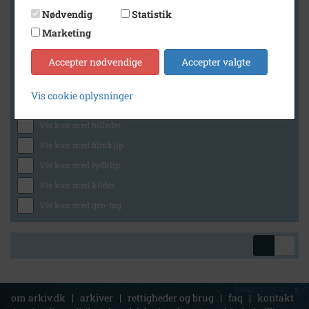
Nødvendig
Statistik
Marketing
Geografi
Accepter nødvendige
Accepter valgte
Vis cookie oplysninger
Generelt
Vis kun med billeder
Vis kun med filmklip
Vis kun med lydklip
Vis kun med kilder
Vis kun med geo-tag
om arkiv.dk
|
arkiver
|
rettigheder og brug
|
faq
|
kontakt