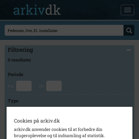
Filtrering
0 resultater
Periode
Fra
Til
Type
Cookies på arkiv.dk
Arkiv
arkiv.dk anvender cookies til at forbedre din
brugeroplevelse og til indsamling af statistik.
×
Stevns Lokalhistoriske Arkiv