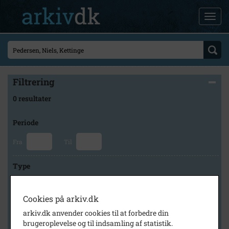
Filtrering
0 resultater
Periode
Fra
Til
Type
Cookies på arkiv.dk
Arkiv
arkiv.dk anvender cookies til at forbedre din
brugeroplevelse og til indsamling af statistik.
×
Lokalhistorisk Arkiv og Forening i Allerød Kommune