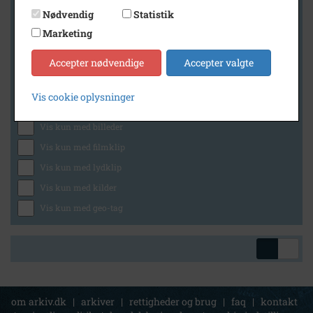
Nødvendig
Statistik
Marketing
Geografi
Accepter nødvendige
Accepter valgte
Vis cookie oplysninger
Generelt
Vis kun med billeder
Vis kun med filmklip
Vis kun med lydklip
Vis kun med kilder
Vis kun med geo-tag
om arkiv.dk
|
arkiver
|
rettigheder og brug
|
faq
|
kontakt