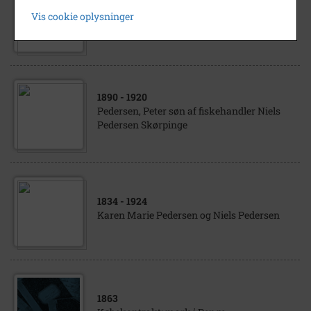
Niels Pedersen, Kirkeskovvej 13. Store
Vis cookie oplysninger
Heddinge
1890
- 1920
Pedersen, Peter søn af fiskehandler Niels
Pedersen Skørpinge
1834
- 1924
Karen Marie Pedersen og Niels Pedersen
1863