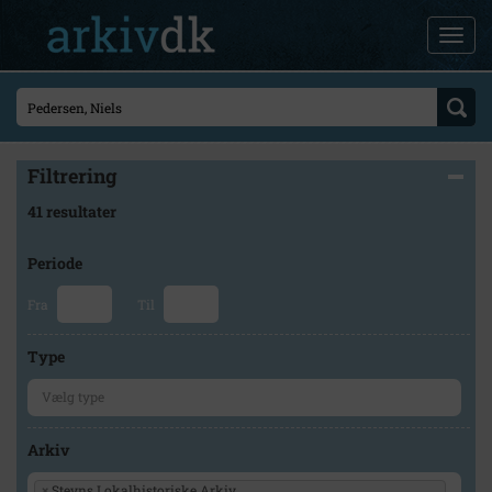
Filtrering
41 resultater
Periode
Fra
Til
Type
Arkiv
×
Stevns Lokalhistoriske Arkiv