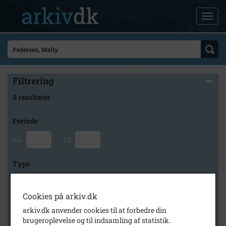
Filtrering
0 resultater
Periode
Fra
Til
Type
Cookies på arkiv.dk
Arkiv
arkiv.dk anvender cookies til at forbedre din
brugeroplevelse og til indsamling af statistik.
×
Faxe Kommunes Arkiver