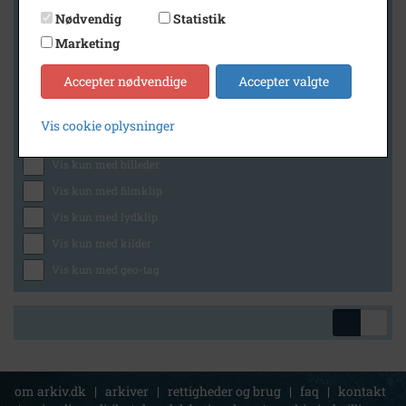
Nødvendig
Statistik
Marketing
Geografi
Accepter nødvendige
Accepter valgte
Vis cookie oplysninger
Generelt
Vis kun med billeder
Vis kun med filmklip
Vis kun med lydklip
Vis kun med kilder
Vis kun med geo-tag
om arkiv.dk
|
arkiver
|
rettigheder og brug
|
faq
|
kontakt