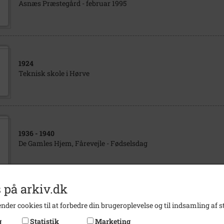
Asnæs Præstegård - februar 1995
1924
Teknisk skole i Hørve
1936
- 1940
De Gamles Hjem, Fårevejle - Fødselsdag
 på arkiv.dk
1955
- 1960
nder cookies til at forbedre din brugeroplevelse og til indsamling af st
De Gamles Hjem, Fårevejle. Personale
g
Statistik
Marketing