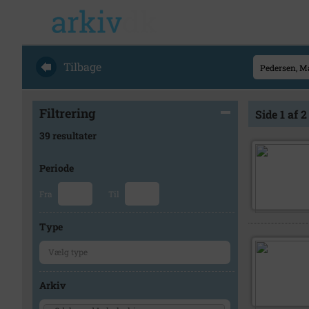
Tilbage
Filtrering
Side 1 af 2
39 resultater
Periode
Fra
Til
Type
Arkiv