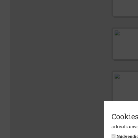
Cookies
arkiv.dk anve
Nødvendi