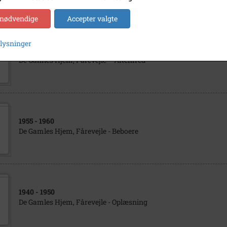
 nødvendige
Accepter valgte
plysninger
1936
De Gamles Hjem, Fårevejle - "Aftenfred"
1955
- 1960
De Gamles Hjem, Fårevejle - Beboere
1940
- 1950
De Gamles Hjem, Fårevejle - Oplæsning