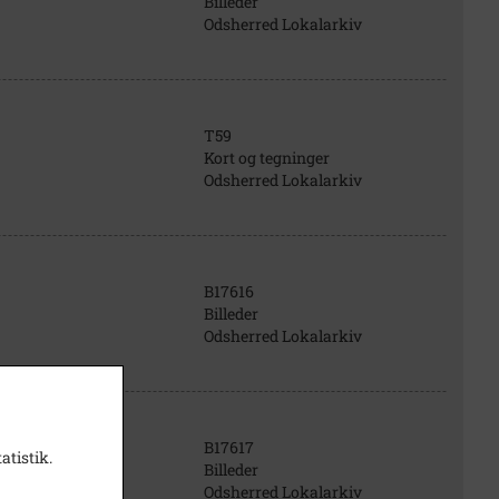
Billeder
Odsherred Lokalarkiv
T59
Kort og tegninger
Odsherred Lokalarkiv
B17616
Billeder
Odsherred Lokalarkiv
B17617
atistik.
Billeder
Odsherred Lokalarkiv