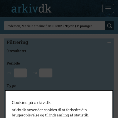
Filtrering
0 resultater
Periode
Fra
Til
Type
Cookies på arkiv.dk
Arkiv
arkiv.dk anvender cookies til at forbedre din
brugeroplevelse og til indsamling af statistik.
×
Lokalarkivet Alsønderup -Tjæreby