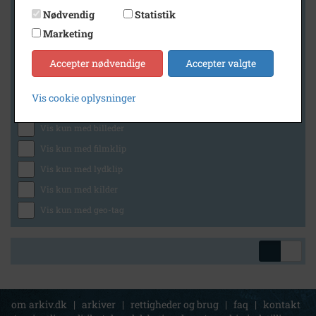
Nødvendig
Statistik
Marketing
Geografi
Accepter nødvendige
Accepter valgte
Vis cookie oplysninger
Generelt
Vis kun med billeder
Vis kun med filmklip
Vis kun med lydklip
Vis kun med kilder
Vis kun med geo-tag
om arkiv.dk
|
arkiver
|
rettigheder og brug
|
faq
|
kontakt