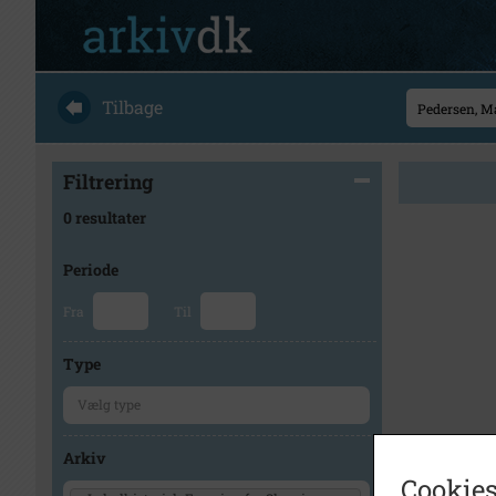
Tilbage
Filtrering
0 resultater
Periode
Fra
Til
Type
Arkiv
Cookies