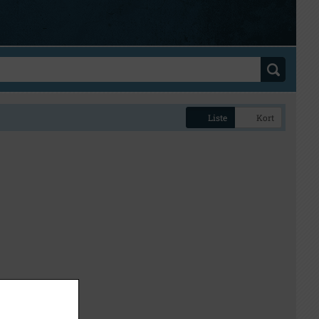
Liste
Kort