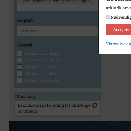
×
Lokalhistorisk Forening for Skævinge og Omegn
arkiv.dk anve
Nødvendi
Geografi
Accepter
Vis cookie o
Generelt
Vis kun med billeder
Vis kun med filmklip
Vis kun med lydklip
Vis kun med kilder
Vis kun med geo-tag
Dine valg
Lokalhistorisk Forening for Skævinge
og Omegn