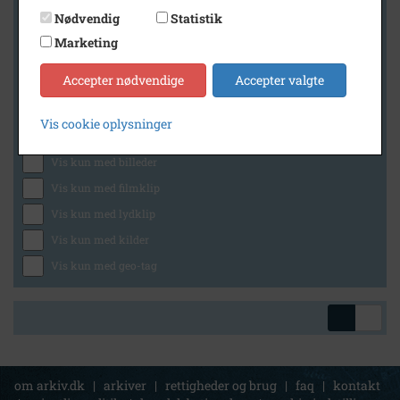
Nødvendig
Statistik
Marketing
Geografi
Accepter nødvendige
Accepter valgte
Vis cookie oplysninger
Generelt
Vis kun med billeder
Vis kun med filmklip
Vis kun med lydklip
Vis kun med kilder
Vis kun med geo-tag
om arkiv.dk
|
arkiver
|
rettigheder og brug
|
faq
|
kontakt