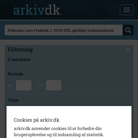
Filtrering
0 resultater
Periode
Fra
Til
Type
Cookies på arkiv.dk
Arkiv
arkiv.dk anvender cookies til at forbedre din
brugeroplevelse og til indsamling af statistik.
×
Svinninge Lokalhistoriske Arkiv