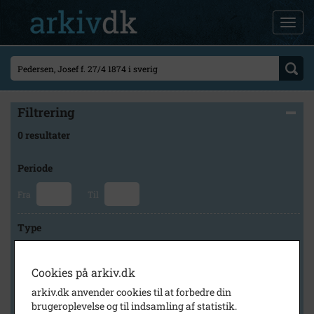
Filtrering
0 resultater
Periode
Fra
Til
Type
Cookies på arkiv.dk
Arkiv
arkiv.dk anvender cookies til at forbedre din
brugeroplevelse og til indsamling af statistik.
×
Lokalarkivet Alsønderup -Tjæreby